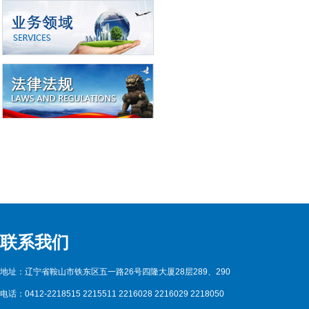
联系我们
地址：辽宁省鞍山市铁东区五一路26号四隆大厦28层289、290
电话：0412-2218515 2215511 2216028 2216029 2218050