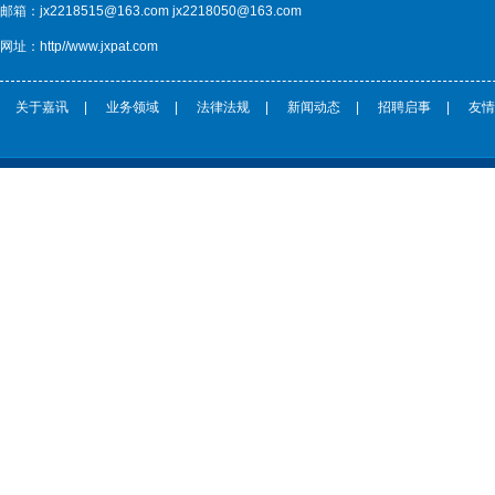
邮箱：jx2218515@163.com jx2218050@163.com
网址：http//www.jxpat.com
关于嘉讯
|
业务领域
|
法律法规
|
新闻动态
|
招聘启事
|
友情
CopyRight © 鞍山嘉讯科技专利事务所 http://www.jxpat.com/ 版权所有 |
辽ICP备****